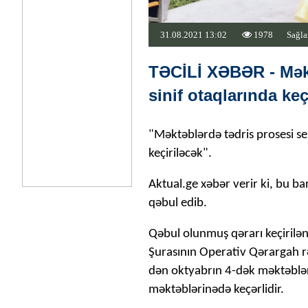
31.08.2021 13:02
1978
Sağla
TƏCİLİ XƏBƏR - Məkt
sinif otaqlarında ke
"Məktəblərdə tədris prosesi s
keçiriləcək".
Aktual.ge xəbər verir ki, bu b
qəbul edib.
Qəbul olunmuş qərarı keçirilə
Şurasının Operativ Qərargah rəi
dən oktyabrın 4-dək məktəblərl
məktəblərinədə keçərlidir.