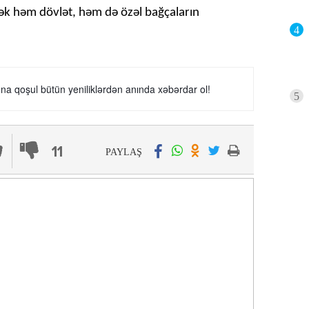
dək həm dövlət, həm də özəl bağçaların
4
a qoşul bütün yeniliklərdən anında xəbərdar ol!
5
11
PAYLAŞ