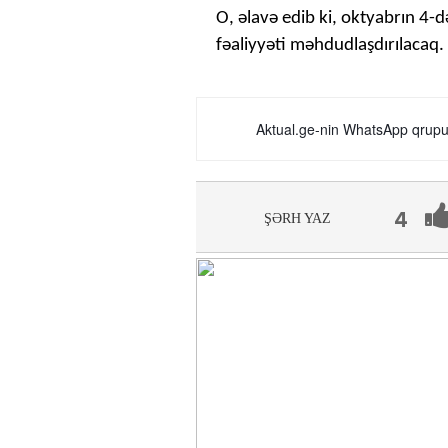
O, əlavə edib ki, oktyabrın 4-
fəaliyyəti məhdudlaşdırılacaq.
Aktual.ge-nin WhatsApp qrupun
4
ŞƏRH YAZ