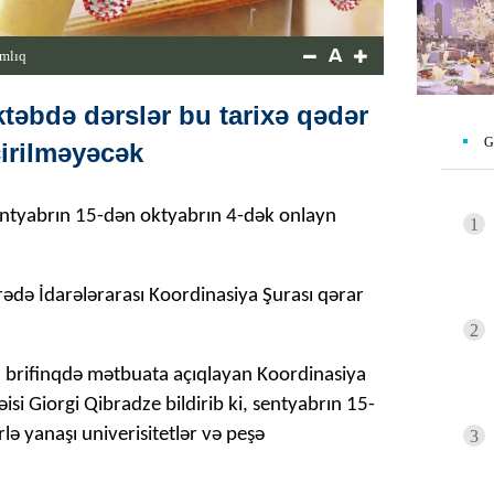
A
mlıq
əbdə dərslər bu tarixə qədər
G
çirilməyəcək
entyabrın 15-dən oktyabrın 4-dək onlayn
1
arədə İdarələrarası Koordinasiya Şurası qərar
2
n brifinqdə mətbuata açıqlayan Koordinasiya
si Giorgi Qibradze bildirib ki, sentyabrın 15-
ə yanaşı univerisitetlər və peşə
3