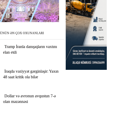
ÜNÜN ƏN ÇOX OXUNANLARI
Tramp İranla danışıqların vaxtını
elan etdi
İraqda vəziyyət gərginləşir: Yaxın
48 saat kritik ola bilər
Dollar və avronun avqustun 7-ə
olan məzənnəsi