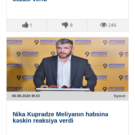
1
8
246
06.08.2026 18:33
Siyasət
Nika Kupradze Meliyanın həbsinə
kəskin reaksiya verdi