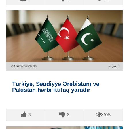
07.08.2026 12:16
Siyasət
Türkiyə, Səudiyyə Ərəbistanı və
Pakistan hərbi ittifaq yaradır
3
6
105