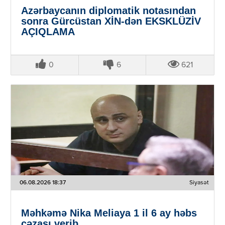
Azərbaycanın diplomatik notasından
sonra Gürcüstan XİN-dən EKSKLÜZİV
AÇIQLAMA
0
6
621
06.08.2026 18:37
Siyasət
Məhkəmə Nika Meliaya 1 il 6 ay həbs
cəzası verib