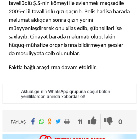
təvəllüdlü Ş.S-nin köməyi ilə evlənmək məqsədilə
2005-ci il təvəllüdlü qızı qaçırıb. Polis hadisə barədə
məlumat aldıqdan sonra qızın yerini
müəyyənləşdirərək onu xilas edib, şübhəliləri isə
saxlayıb. Cinayət barədə məlumatı olub, lakin
hüquq-mühafizə orqanlarına bildirməyən şəxslər
də məsuliyyətə cəlb olunublar.
Faktla bağlı araşdırma davam etdirilir.
Aktual.ge-nin WhatsApp qrupuna qoşul bütün
yeniliklərdən anında xəbərdar ol!
11
0
PAYLAŞ