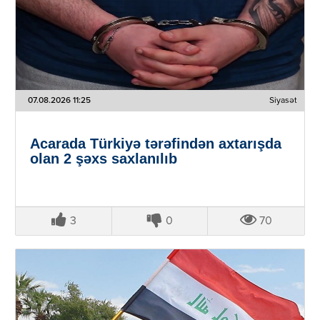
07.08.2026 11:25
Siyasət
Acarada Türkiyə tərəfindən axtarışda
olan 2 şəxs saxlanılıb
3
0
70