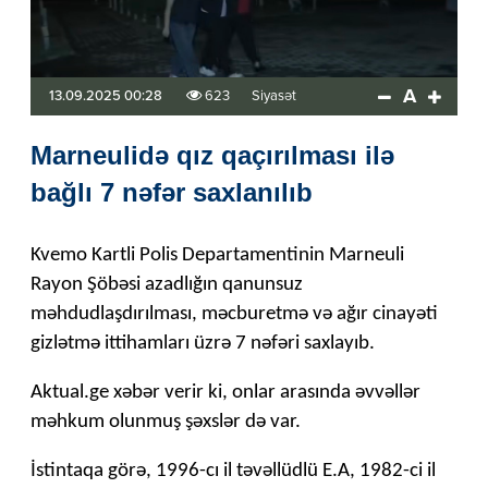
A
13.09.2025 00:28
623
Siyasət
Marneulidə qız qaçırılması ilə
bağlı 7 nəfər saxlanılıb
Kvemo Kartli Polis Departamentinin Marneuli
Rayon Şöbəsi azadlığın qanunsuz
məhdudlaşdırılması, məcburetmə və ağır cinayəti
gizlətmə ittihamları üzrə 7 nəfəri saxlayıb.
Aktual.ge xəbər verir ki, onlar arasında əvvəllər
məhkum olunmuş şəxslər də var.
İstintaqa görə, 1996-cı il təvəllüdlü E.A, 1982-ci il