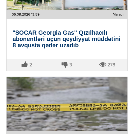
06.08.2026 13:59
Maraqlı
"SOCAR Georgia Gas" Qızılhacılı
abonentləri üçün qeydiyyat müddətini
8 avqusta qədər uzadıb
2
3
278