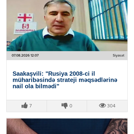
07.08.2026 12:07
Siyasət
Saakaşvili: "Rusiya 2008-ci il
müharibəsində strateji məqsədlərinə
nail ola bilmədi"
7
0
304