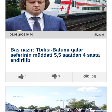
06.08.2026 16:40
Siyasət
Baş nazir: Tbilisi-Batumi qatar
səfərinin müddəti 5,5 saatdan 4 saata
endirilib
1
7
125