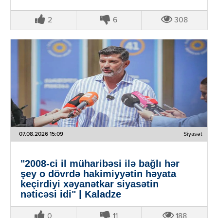
2
6
308
07.08.2026 15:09
Siyasət
"2008-ci il müharibəsi ilə bağlı hər
şey o dövrdə hakimiyyətin həyata
keçirdiyi xəyanətkar siyasətin
nəticəsi idi" | Kaladze
0
11
188