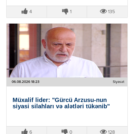
4
1
135
06.08.2026 18:23
Siyasət
Müxalif lider: "Gürcü Arzusu-nun
siyasi silahları və alətləri tükənib"
6
0
128