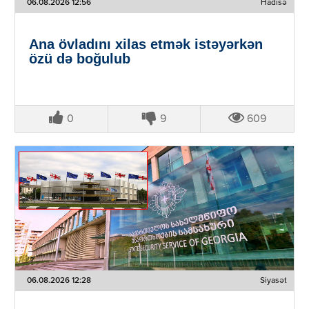
06.08.2026 12:56
Hadisə
Ana övladını xilas etmək istəyərkən
özü də boğulub
0
9
609
06.08.2026 12:28
Siyasət