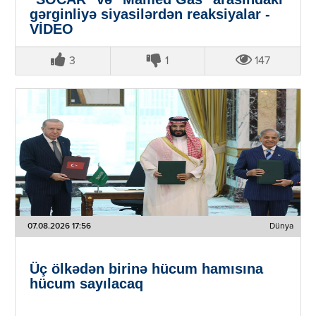
gərginliyə siyasilərdən reaksiyalar -
VİDEO
3
1
147
07.08.2026 17:56
Dünya
Üç ölkədən birinə hücum hamısına
hücum sayılacaq