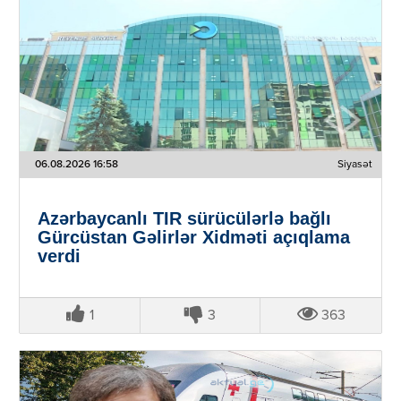
06.08.2026 16:58
Siyasət
Azərbaycanlı TIR sürücülərlə bağlı
Gürcüstan Gəlirlər Xidməti açıqlama
verdi
1
3
363