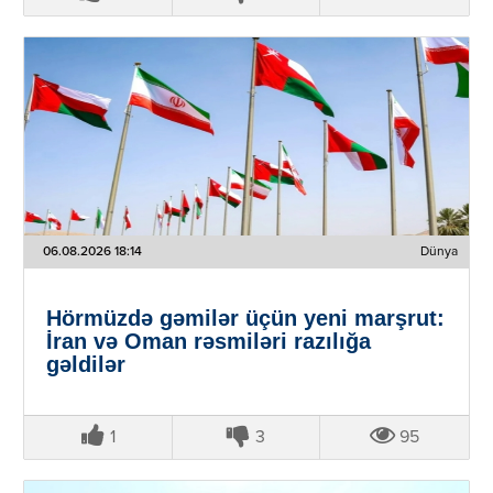
06.08.2026 18:14
Dünya
Hörmüzdə gəmilər üçün yeni marşrut:
İran və Oman rəsmiləri razılığa
gəldilər
1
3
95