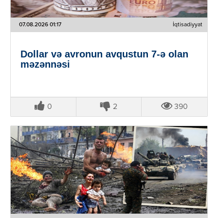
07.08.2026 01:17
İqtisadiyyat
Dollar və avronun avqustun 7-ə olan
məzənnəsi
0
2
390