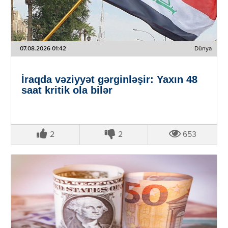
07.08.2026 01:42
Dünya
İraqda vəziyyət gərginləşir: Yaxın 48
saat kritik ola bilər
2
2
653