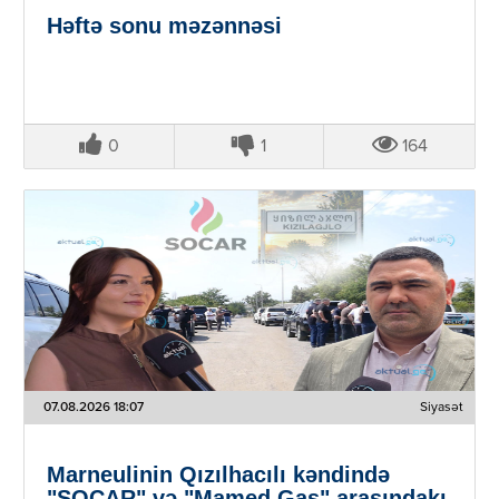
Həftə sonu məzənnəsi
0
1
164
07.08.2026 18:07
Siyasət
Marneulinin Qızılhacılı kəndində
"SOCAR" və "Mamed Gas" arasındakı