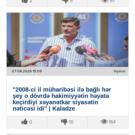
2
5
97
07.08.2026 15:09
Siyasət
"2008-ci il müharibəsi ilə bağlı hər
şey o dövrdə hakimiyyətin həyata
keçirdiyi xəyanətkar siyasətin
nəticəsi idi" | Kaladze
0
10
164