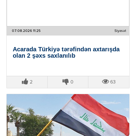
07.08.2026 11:25
Siyasət
Acarada Türkiyə tərəfindən axtarışda
olan 2 şəxs saxlanılıb
2
0
63