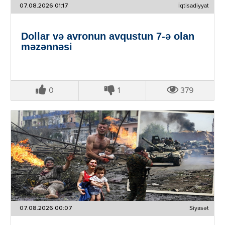
07.08.2026 01:17
İqtisadiyyat
Dollar və avronun avqustun 7-ə olan
məzənnəsi
0
1
379
07.08.2026 00:07
Siyasət