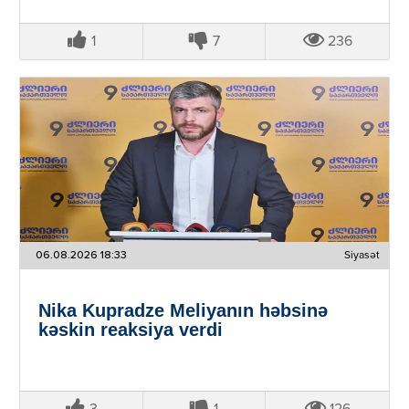
1
7
236
06.08.2026 18:33
Siyasət
Nika Kupradze Meliyanın həbsinə
kəskin reaksiya verdi