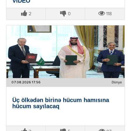
VİDEO
2
0
118
07.08.2026 17:56
Dünya
Üç ölkədən birinə hücum hamısına
hücum sayılacaq