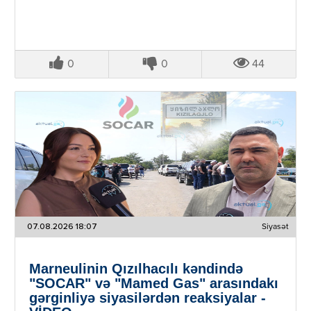
0
0
44
07.08.2026 18:07
Siyasət
Marneulinin Qızılhacılı kəndində
"SOCAR" və "Mamed Gas" arasındakı
gərginliyə siyasilərdən reaksiyalar -