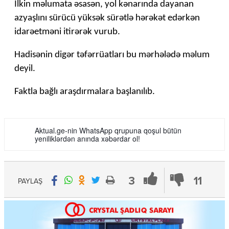
İlkin məlumata əsasən, yol kənarında dayanan
azyaşlını sürücü yüksək sürətlə hərəkət edərkən
idarəetməni itirərək vurub.
Hadisənin digər təfərrüatları bu mərhələdə məlum
deyil.
Faktla bağlı araşdırmalara başlanılıb.
Aktual.ge-nin WhatsApp qrupuna qoşul bütün
yeniliklərdən anında xəbərdar ol!
3
11
PAYLAŞ