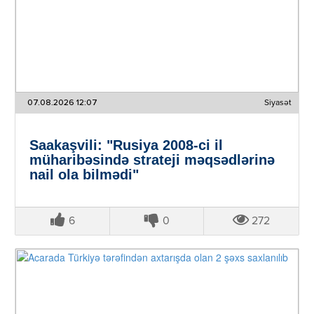
07.08.2026 12:07
Siyasət
Saakaşvili: "Rusiya 2008-ci il
müharibəsində strateji məqsədlərinə
nail ola bilmədi"
6
0
272