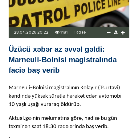
A
28.04.2026 20:22
1481
Hadisə
Üzücü xəbər az əvvəl gəldi:
Marneuli-Bolnisi magistralında
faciə baş verib
Marneuli–Bolnisi magistralının Kolayır (Tsurtavi)
kəndində yüksək sürətlə hərəkət edən avtomobil
10 yaşlı uşağı vuraraq öldürüb.
Aktual.ge-nin məlumatına görə, hadisə bu gün
təxminən saat 18:30 radələrində baş verib.