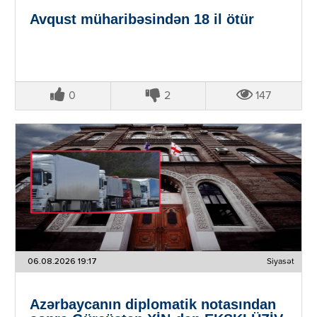
Avqust müharibəsindən 18 il ötür
0
2
147
06.08.2026 19:17
Siyasət
Azərbaycanın diplomatik notasından