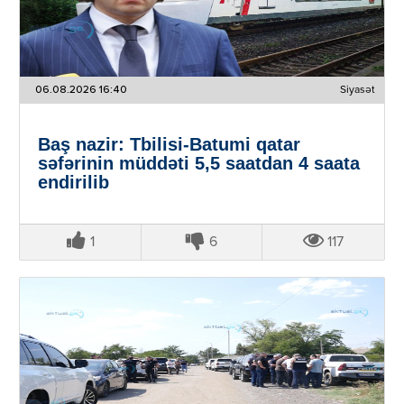
06.08.2026 16:40
Siyasət
Baş nazir: Tbilisi-Batumi qatar
səfərinin müddəti 5,5 saatdan 4 saata
endirilib
1
6
117