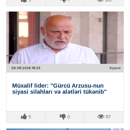
3
1
126
06.08.2026 18:23
Siyasət
Müxalif lider: "Gürcü Arzusu-nun
siyasi silahları və alətləri tükənib"
5
0
117