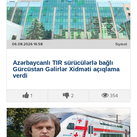
06.08.2026 16:58
Siyasət
Azərbaycanlı TIR sürücülərlə bağlı
Gürcüstan Gəlirlər Xidməti açıqlama
verdi
1
2
354