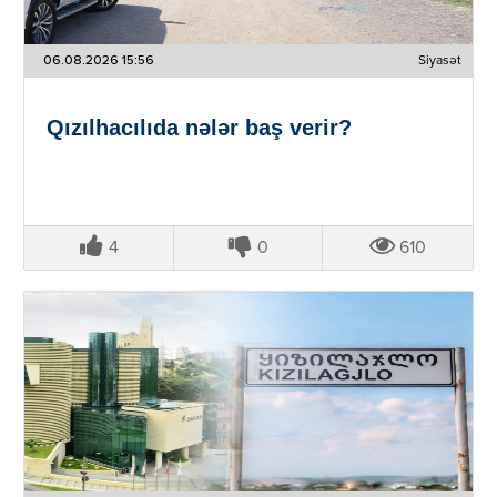
06.08.2026 15:56
Siyasət
Qızılhacılıda nələr baş verir?
4
0
610