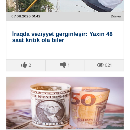
07.08.2026 01:42
Dünya
İraqda vəziyyət gərginləşir: Yaxın 48
saat kritik ola bilər
2
1
621