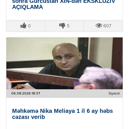
sonra Gürcüstan XİN-dən EKSKLÜZİV
AÇIQLAMA
0
5
607
06.08.2026 18:37
Siyasət
Məhkəmə Nika Meliaya 1 il 6 ay həbs
cəzası verib