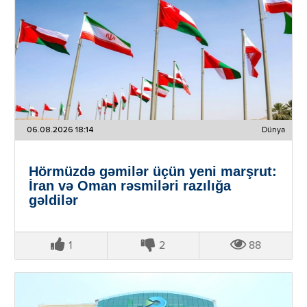
06.08.2026 18:14
Dünya
Hörmüzdə gəmilər üçün yeni marşrut:
İran və Oman rəsmiləri razılığa
gəldilər
1
2
88