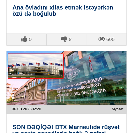
Ana övladını xilas etmək istəyərkən
özü də boğulub
0
8
605
06.08.2026 12:28
Siyasət
SON DƏQİQƏ! DTX Marneulidə rüşvət