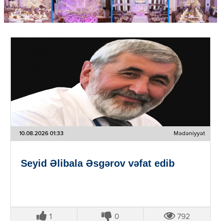
10.08.2026 01:33
Mədəniyyət
Seyid Əlibala Əsgərov vəfat edib
1
0
792