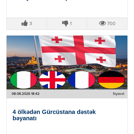
3
1
700
08.08.2026 18:42
Siyasət
4 ölkədən Gürcüstana dəstək
bəyanatı