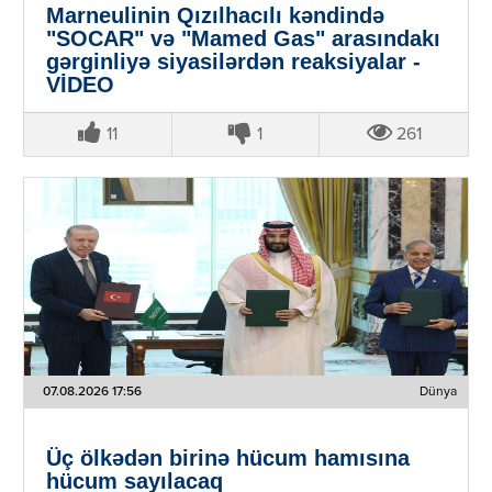
Marneulinin Qızılhacılı kəndində
"SOCAR" və "Mamed Gas" arasındakı
gərginliyə siyasilərdən reaksiyalar -
VİDEO
11
1
261
07.08.2026 17:56
Dünya
Üç ölkədən birinə hücum hamısına
hücum sayılacaq