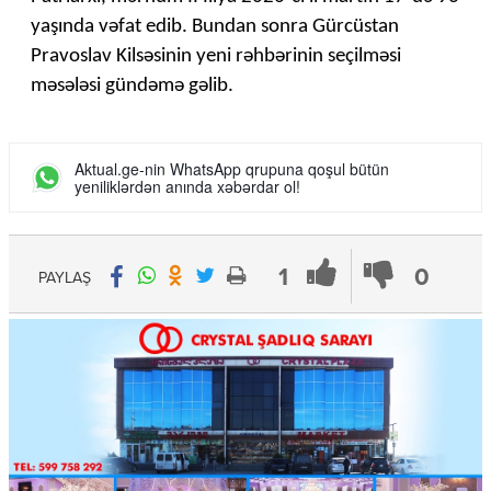
yaşında vəfat edib. Bundan sonra Gürcüstan
Pravoslav Kilsəsinin yeni rəhbərinin seçilməsi
məsələsi gündəmə gəlib.
Aktual.ge-nin WhatsApp qrupuna qoşul bütün
yeniliklərdən anında xəbərdar ol!
1
0
PAYLAŞ