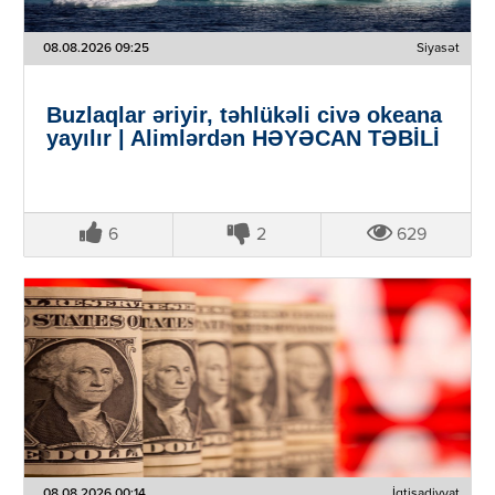
08.08.2026 09:25
Siyasət
Buzlaqlar əriyir, təhlükəli civə okeana
yayılır | Alimlərdən HƏYƏCAN TƏBİLİ
6
2
629
08.08.2026 00:14
İqtisadiyyat