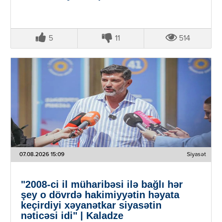
5
11
514
07.08.2026 15:09
Siyasət
"2008-ci il müharibəsi ilə bağlı hər
şey o dövrdə hakimiyyətin həyata
keçirdiyi xəyanətkar siyasətin
nəticəsi idi" | Kaladze