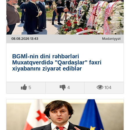
08.08.2026 13:43
Mədəniyyət
BGMİ-nin dini rəhbərləri
Muxatqverdidə "Qardaşlar" fəxri
xiyabanını ziyarət ediblər
5
4
104