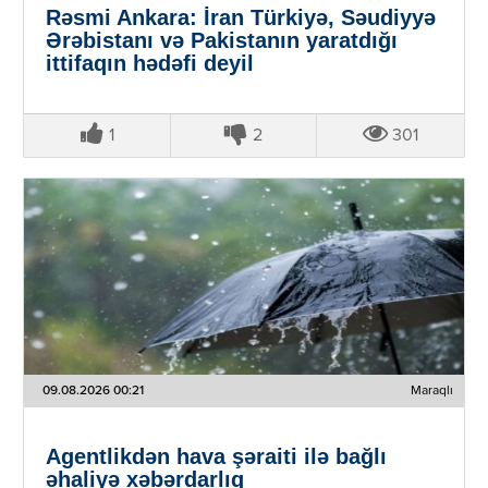
Rəsmi Ankara: İran Türkiyə, Səudiyyə
Ərəbistanı və Pakistanın yaratdığı
ittifaqın hədəfi deyil
1
2
301
09.08.2026 00:21
Maraqlı
Agentlikdən hava şəraiti ilə bağlı
əhaliyə xəbərdarlıq