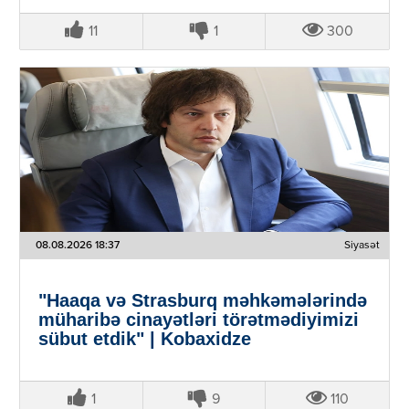
11
1
300
08.08.2026 18:37
Siyasət
"Haaqa və Strasburq məhkəmələrində
müharibə cinayətləri törətmədiyimizi
sübut etdik" | Kobaxidze
1
9
110