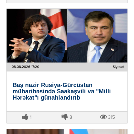
08.08.2026 17:20
Siyasət
Baş nazir Rusiya-Gürcüstan
müharibəsində Saakaşvili və "Milli
Hərəkat"ı günahlandırıb
1
8
315