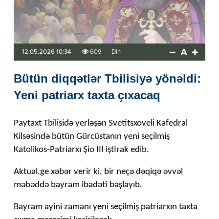
A
12.05.2026 10:34
609
Din
Bütün diqqətlər Tbilisiyə yönəldi:
Yeni patriarx taxta çıxacaq
Paytaxt Tbilisidə yerləşən Svetitsxoveli Kafedral
Kilsəsində bütün Gürcüstanın yeni seçilmiş
Katolikos-Patriarxı Şio III iştirak edib.
Aktual.ge xəbər verir ki, bir neçə dəqiqə əvvəl
məbəddə bayram ibadəti başlayıb.
Bayram ayini zamanı yeni seçilmiş patriarxın taxta