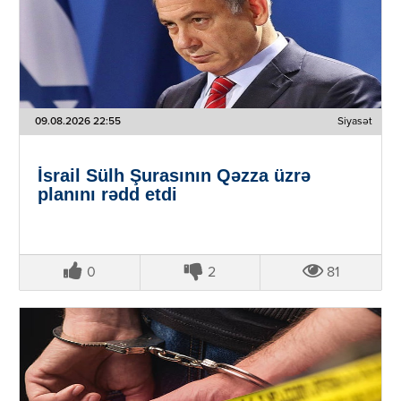
09.08.2026 22:55
Siyasət
İsrail Sülh Şurasının Qəzza üzrə
planını rədd etdi
0
2
81