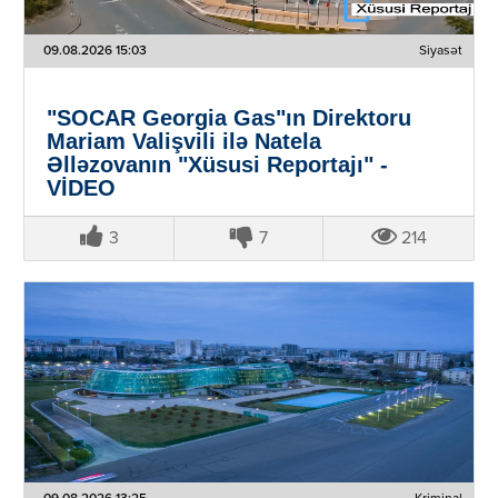
09.08.2026 15:03
Siyasət
"SOCAR Georgia Gas"ın Direktoru
Mariam Valişvili ilə Natela
Əlləzovanın "Xüsusi Reportajı" -
VİDEO
3
7
214