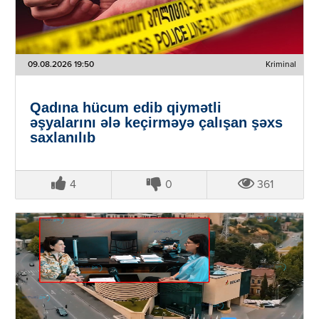
09.08.2026 19:50
Kriminal
Qadına hücum edib qiymətli
əşyalarını ələ keçirməyə çalışan şəxs
saxlanılıb
4
0
361