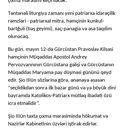
çıxma mərasimi keçiriləcək.
Təntənəli liturgiya zamanı yeni patriarxa idarəçilik
rəmzləri - patriarxal mitra, həmçinin kunkul-
bartğuli (baş geyimi), xaç-panagia və əsə təqdim
olunacaq.
Bu gün, mayın 12-də Gürcüstan Pravoslav Kilsəsi
həmçinin Müqəddəs Apostol Andrey
Pervozvannının Gürcüstana gəlişi və Gürcüstanın
Müqəddəs Məryəmə pay düşməsi gününü qeyd
edir. Şio IIIün sözlərinə görə, ənənəyə əsasən
“seçildikdən sonra ilk bazar günü və ya böyük dini
bayramda Katolikos-Patriarx mütləq ibadəti özü
icra etməlidir”.
Şio IIIün taxta çıxma mərasimində hökumət və
Nazirlər Kabinetinin üzvləri iştirak edirlər.