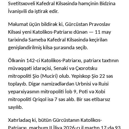
Svetitsxoveli Kafedral Kilsəsində həmçinin Bidzina
İvanişvili də iştirak edir.
Məlumat üçün bildirək ki, Gürcüstan Pravoslav
Kilsəsi yeni Katolikos-Patriarxı dünən — 11 may
tarixində Sameba Kafedral Kilsəsində keçirilən
genişləndirilmiş kilsə şurasında seçib.
Ölkənin 142-ci Katolikos-Patriarxı, patriarx taxtının
müvəqqəti idarəçisi, Senaki və Çxorotsku
mitropoliti Şio (Muciri) olub. Yepiskop Şio 22 səs
toplayıb. Digər namizədlərdən Urbnisi və Ruisi
yeparxiyasının mitropoliti İob 9, Poti və Xobi
mitropoliti Qriqol isə 7 səs alıb. Bir səs etibarsız
sayılıb.
Xatırladaq ki, bütün Gürcüstanın Katolikos-
Patriarxı, mərhum II İliya 2026-cı il martın 17-də 93