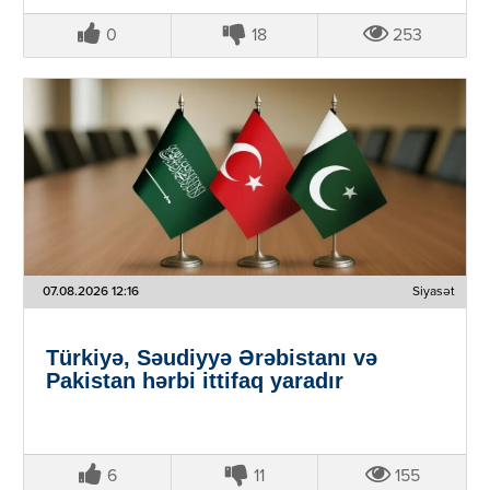
0
18
253
07.08.2026 12:16
Siyasət
Türkiyə, Səudiyyə Ərəbistanı və
Pakistan hərbi ittifaq yaradır
6
11
155