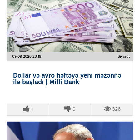
09.08.2026 23:19
Siyasət
Dollar və avro həftəyə yeni məzənnə
ilə başladı | Milli Bank
1
0
326