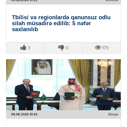
09.08.2026 13:25
Kriminal
Tbilisi və regionlarda qanunsuz odlu
silah müsadirə edilib: 5 nəfər
saxlanılıb
3
0
173
09.08.2026 10:43
Dünya