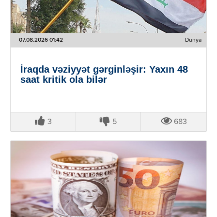
07.08.2026 01:42
Dünya
İraqda vəziyyət gərginləşir: Yaxın 48
saat kritik ola bilər
3
5
683