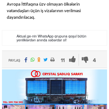
Avropa İttifaqına üzv olmayan ölkələrin
vətəndaşları üçün iş vizalarının verilməsi
dayandırılacaq.
Aktual.ge-nin WhatsApp qrupuna qoşul bütün
yeniliklərdən anında xəbərdar ol!
11
4
PAYLAŞ