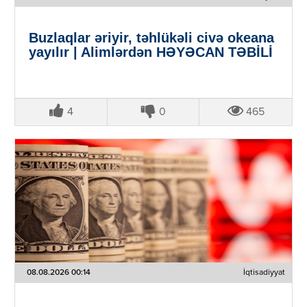
Buzlaqlar əriyir, təhlükəli civə okeana
yayılır | Alimlərdən HƏYƏCAN TƏBİLİ
4
0
465
08.08.2026 00:14
İqtisadiyyat