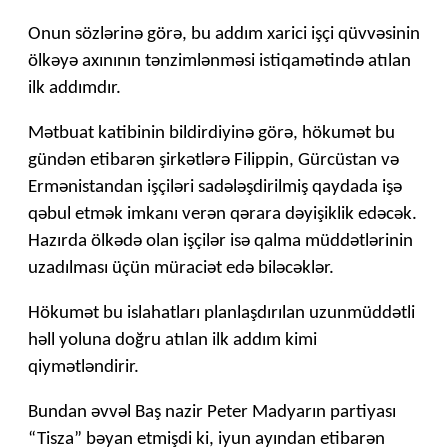
Onun sözlərinə görə, bu addım xarici işçi qüvvəsinin
ölkəyə axınının tənzimlənməsi istiqamətində atılan
ilk addımdır.
Mətbuat katibinin bildirdiyinə görə, hökumət bu
gündən etibarən şirkətlərə Filippin, Gürcüstan və
Ermənistandan işçiləri sadələşdirilmiş qaydada işə
qəbul etmək imkanı verən qərara dəyişiklik edəcək.
Hazırda ölkədə olan işçilər isə qalma müddətlərinin
uzadılması üçün müraciət edə biləcəklər.
Hökumət bu islahatları planlaşdırılan uzunmüddətli
həll yoluna doğru atılan ilk addım kimi
qiymətləndirir.
Bundan əvvəl Baş nazir Peter Madyarın partiyası
“Tisza” bəyan etmişdi ki, iyun ayından etibarən