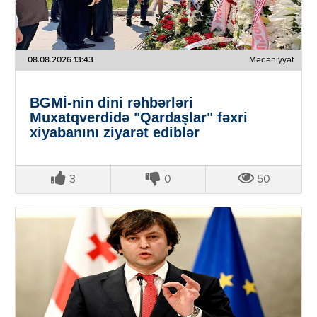
08.08.2026 13:43
Mədəniyyət
BGMİ-nin dini rəhbərləri
Muxatqverdidə "Qardaşlar" fəxri
xiyabanını ziyarət ediblər
3
0
50