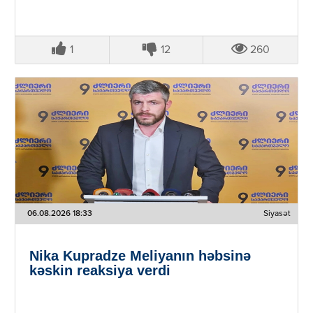
1
12
260
06.08.2026 18:33
Siyasət
Nika Kupradze Meliyanın həbsinə
kəskin reaksiya verdi