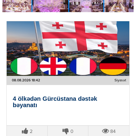
08.08.2026 18:42
Siyasət
4 ölkədən Gürcüstana dəstək
bəyanatı
2
0
84