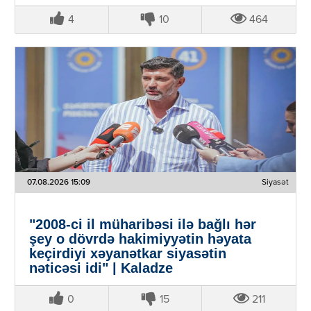
4
10
464
07.08.2026 15:09
Siyasət
"2008-ci il müharibəsi ilə bağlı hər
şey o dövrdə hakimiyyətin həyata
keçirdiyi xəyanətkar siyasətin
nəticəsi idi" | Kaladze
0
15
211