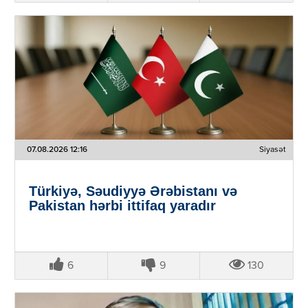
07.08.2026 12:16
Siyasət
Türkiyə, Səudiyyə Ərəbistanı və
Pakistan hərbi ittifaq yaradır
6
9
130