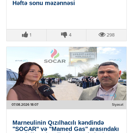
Həftə sonu məzənnəsi
1
4
298
07.08.2026 18:07
Siyasət
Marneulinin Qızılhacılı kəndində
"SOCAR" və "Mamed Gas" arasındakı