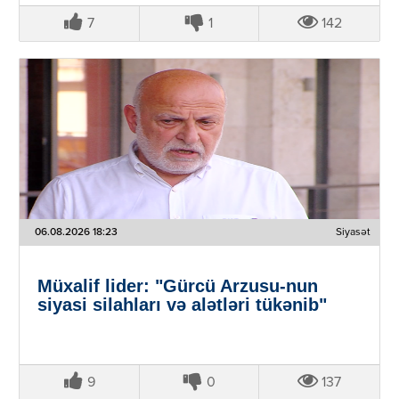
7
1
142
06.08.2026 18:23
Siyasət
Müxalif lider: "Gürcü Arzusu-nun
siyasi silahları və alətləri tükənib"
9
0
137