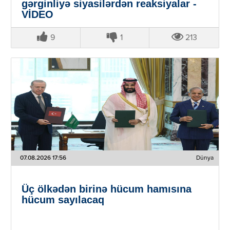
gərginliyə siyasilərdən reaksiyalar -
VİDEO
9
1
213
07.08.2026 17:56
Dünya
Üç ölkədən birinə hücum hamısına
hücum sayılacaq