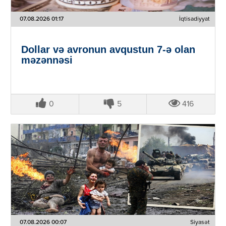
07.08.2026 01:17
İqtisadiyyat
Dollar və avronun avqustun 7-ə olan
məzənnəsi
0
5
416
07.08.2026 00:07
Siyasət