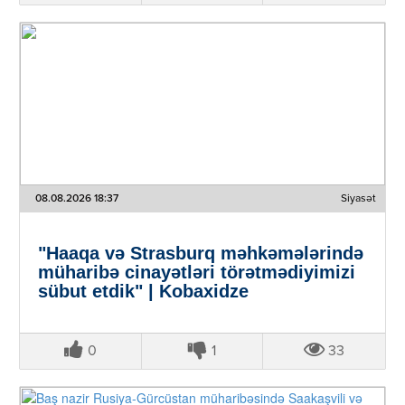
08.08.2026 18:37
Siyasət
"Haaqa və Strasburq məhkəmələrində
müharibə cinayətləri törətmədiyimizi
sübut etdik" | Kobaxidze
0
1
33