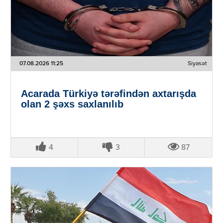
07.08.2026 11:25
Siyasət
Acarada Türkiyə tərəfindən axtarışda
olan 2 şəxs saxlanılıb
4
3
87