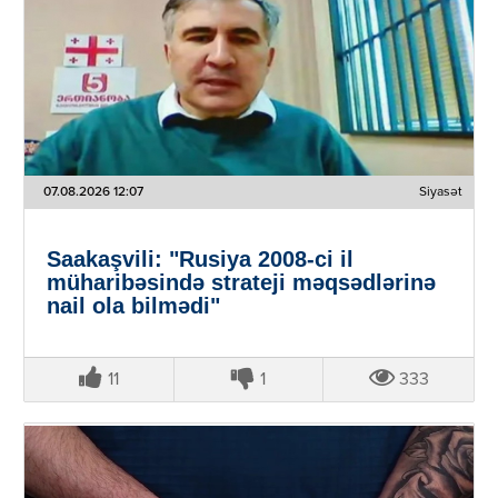
07.08.2026 12:07
Siyasət
Saakaşvili: "Rusiya 2008-ci il
müharibəsində strateji məqsədlərinə
nail ola bilmədi"
11
1
333