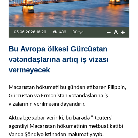
A
05.06.2026 16:26
1436
Dünya
Bu Avropa ölkəsi Gürcüstan
vətəndaşlarına artıq iş vizası
verməyəcək
Macarıstan hökuməti bu gündən etibarən Filippin,
Gürcüstan və Ermənistan vətəndaşlarına iş
vizalarının verilməsini dayandırır.
Aktual.ge xəbər verir ki, bu barədə "Reuters"
agentliyi Macarıstan hökumətinin mətbuat katibi
Vanda Şöndiyə istinadən məlumat yayıb.